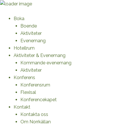
Skip
to
Required
Required
content
Boka
Boende
Aktiviteter
Evenemang
Hotellrum
Aktiviteter & Evenemang
Kommande evenemang
Aktiviteter
Konferens
Konferensrum
Flexisal
Konferencekapet
Kontakt
Kontakta oss
Om Norrkällan