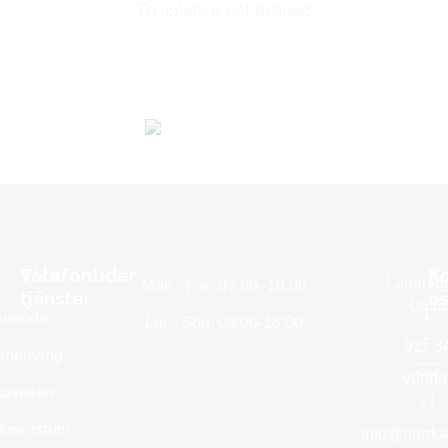
Template is not defined.
Våra
Telefontider
K
A
Lägervä
Mån - Fre: 07.00–18.00
tjänster
os
0935
1,
Boende
Lör - Sön: 09:00-18:00
–
911 3
enemang
222
Vanna
tiviteter
21
ferensrum
info@norrka