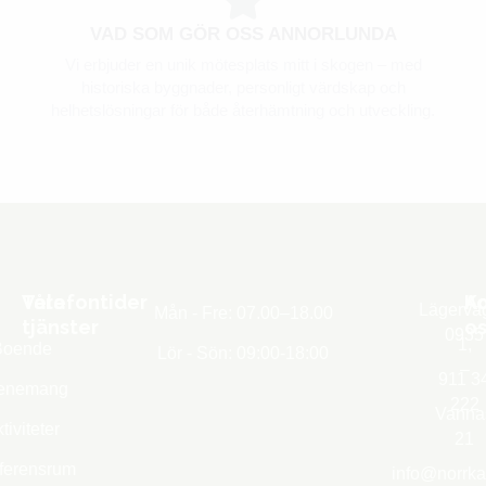
VAD SOM GÖR OSS ANNORLUNDA
Vi erbjuder en unik mötesplats mitt i skogen – med
historiska byggnader, personligt värdskap och
helhetslösningar för både återhämtning och utveckling.
Våra
Telefontider
K
A
Lägervä
Mån - Fre: 07.00–18.00
tjänster
os
0935
1,
Boende
Lör - Sön: 09:00-18:00
–
911 3
enemang
222
Vanna
tiviteter
21
ferensrum
info@norrka