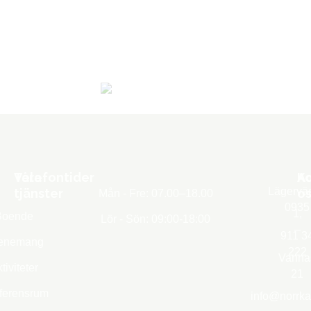
Våra
Telefontider
K
A
Lägervä
tjänster
os
Mån - Fre: 07.00–18.00
0935
1,
Boende
Lör - Sön: 09:00-18:00
–
911 3
enemang
222
Vanna
tiviteter
21
ferensrum
info@norrka