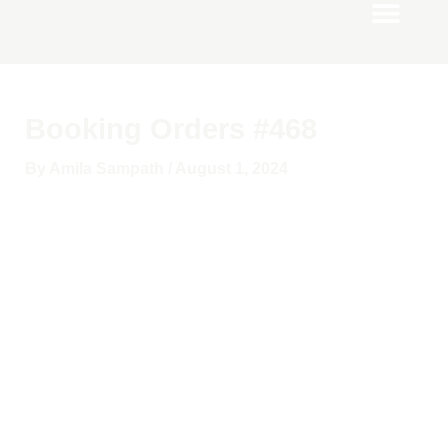
Men
Skip
to
content
Booking Orders #468
By
Amila Sampath
/
August 1, 2024